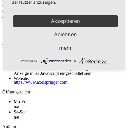
multimedialer Marken wie Bild, Die Welt, Welt, Business Insider
der Nutzer anzuzeigen.
und Fakt, seit 2020 mehrheitlich in der Hand der US-
amerikanischen Beteiligungsgesellschaft KKR.
Adresse:
Akzeptieren
Axel Springer SE
Hohenzollernring 72
Ablehnen
50672 Köln
Kontakt:
mehr
Telefon:
0221 - 160 44 608
Powered by
&
E-Mail:
Diese E-Mail-Adresse ist vor Spambots geschützt! Zur
Anzeige muss JavaScript eingeschaltet sein.
Website:
https://www.axelspringer.com
Öffnungszeiten
Mo-Fr:
n/a
Sa-So:
n/a
Anfahrt: