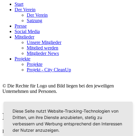
Start
Der Verein
Der Verein
Satzung
Presse
Social Media
Mitglieder
Unsere Mitglieder
Mitglied werden
Mitglieder News
Projekte
Projekte
Projekt - City CleanUp
© Die Rechte für Logo und Bild liegen bei den jeweiligen
Unternehmen und Personen.
Diese Seite nutzt Website-Tracking-Technologien von
Honig Müngersdorff
Dritten, um ihre Dienste anzubieten, stetig zu
verbessern und Werbung entsprechend den Interessen
der Nutzer anzuzeigen.
Das Honigfachgeschäft im Herzen Kölns