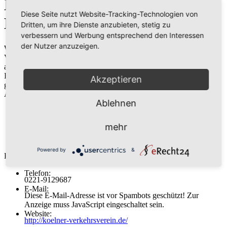
Lebens e.V. c/o Haus des
Diese Seite nutzt Website-Tracking-Technologien von
Kölner Handwerks
Dritten, um ihre Dienste anzubieten, stetig zu
verbessern und Werbung entsprechend den Interessen
der Nutzer anzuzeigen.
Willkommen! Willkommen auf der Website des Kölner
Verkehrsverein. Der Kölner Verkehrsverein wurde 1963 als breit
angelegte und überparteiliche Initiative von Bürgern, die sich mit
Ihrer Stadt identifizieren und sie noch attraktiver gestalten wollen,
Akzeptieren
gegründet.
Adresse:
Ablehnen
Kölner Verkehrsverein zur Förderung des kulturellen Lebens
e.V. c/o Haus des Kölner Handwerks
mehr
Frankenwerft 35
50667 Köln
Powered by
&
Kontakt:
Telefon:
0221-9129687
E-Mail:
Diese E-Mail-Adresse ist vor Spambots geschützt! Zur
Anzeige muss JavaScript eingeschaltet sein.
Website:
http://koelner-verkehrsverein.de/