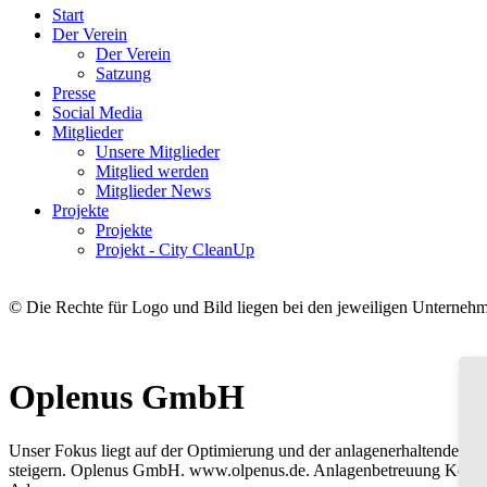
Start
Der Verein
Der Verein
Satzung
Presse
Social Media
Mitglieder
Unsere Mitglieder
Mitglied werden
Mitglieder News
Projekte
Projekte
Projekt - City CleanUp
© Die Rechte für Logo und Bild liegen bei den jeweiligen Unterneh
Oplenus GmbH
Unser Fokus liegt auf der Optimierung und der anlagenerhaltenden Wa
steigern. Oplenus GmbH. www.olpenus.de. Anlagenbetreuung Köl