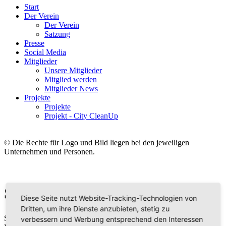
Start
Der Verein
Der Verein
Satzung
Presse
Social Media
Mitglieder
Unsere Mitglieder
Mitglied werden
Mitglieder News
Projekte
Projekte
Projekt - City CleanUp
© Die Rechte für Logo und Bild liegen bei den jeweiligen
Unternehmen und Personen.
Sparkasse KölnBonn
Diese Seite nutzt Website-Tracking-Technologien von
Dritten, um ihre Dienste anzubieten, stetig zu
Sparkasse KölnBonn - Ihre Bank in Köln & Bonn, 170
verbessern und Werbung entsprechend den Interessen