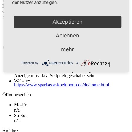
Filialen/Standorte bietet u.a. sichere Geldanlagen, Girokonto,
der Nutzer anzuzeigen.
Baufinanzierung, Online-Banking, Tagesgeld, Sparvertrag,
Geldautomat, Online-Kredit, Kreditkarte
Adresse:
Akzeptieren
Sparkasse KölnBonn
Hahnenstraße 57
Ablehnen
50667 Köln
Kontakt:
mehr
Telefon:
0221-226-91122
Powered by
&
E-Mail:
Diese E-Mail-Adresse ist vor Spambots geschützt! Zur
Anzeige muss JavaScript eingeschaltet sein.
Website:
https://www.sparkasse-koelnbonn.de/de/home.html
Öffnungszeiten
Mo-Fr:
n/a
Sa-So:
n/a
Anfahrt: