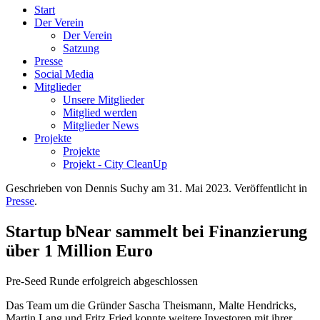
Start
Der Verein
Der Verein
Satzung
Presse
Social Media
Mitglieder
Unsere Mitglieder
Mitglied werden
Mitglieder News
Projekte
Projekte
Projekt - City CleanUp
Geschrieben von Dennis Suchy am
31. Mai 2023
. Veröffentlicht in
Presse
.
Startup bNear sammelt bei Finanzierung
über 1 Million Euro
Pre-Seed Runde erfolgreich abgeschlossen
Das Team um die Gründer Sascha Theismann, Malte Hendricks,
Martin Lang und Fritz Fried konnte weitere Investoren mit ihrer