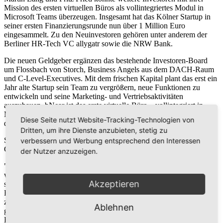
Mission des ersten virtuellen Büros als vollintegriertes Modul in
Microsoft Teams überzeugen. Insgesamt hat das Kölner Startup in
seiner ersten Finanzierungsrunde nun über 1 Million Euro
eingesammelt. Zu den Neuinvestoren gehören unter anderem der
Berliner HR-Tech VC allygatr sowie die NRW Bank.
Die neuen Geldgeber ergänzen das bestehende Investoren-Board
um Flossbach von Storch, Business Angels aus dem DACH-Raum
und C-Level-Executives. Mit dem frischen Kapital plant das erst ein
Jahr alte Startup sein Team zu vergrößern, neue Funktionen zu
entwickeln und seine Marketing- und Vertriebsaktivitäten
auszubauen. bNear ist das erste virtuelle Büro – vollintegriert in
Microsoft Teams. Mit der Softwarelösung adressieren die Gründer
Diese Seite nutzt Website-Tracking-Technologien von
die Probleme remote-arbeitender und geographisch-verteilter Teams.
Dritten, um ihre Dienste anzubieten, stetig zu
Siebstellige Pre-Seed und erste Großkunden 9 Monate nach
verbessern und Werbung entsprechend den Interessen
Gründung: Junges Startup weiter auf Wachstumskurs
der Nutzer anzuzeigen.
"Für viele Menschen ist die Arbeit von zuhause nicht mehr
wegzudenken. Wir freuen uns, dass auch nach der Corona Zeit
Akzeptieren
sowohl Investoren als auch große Unternehmen an Homeoffice und
Remote Work Modellen weiter als wichtigen Baustein für
zukünftige Arbeitsmodelle ihren Mitarbeitern anbieten und diese
Ablehnen
gemeinsam mit uns ausbauen und verbessern wollen.", sagt Malte
Hendricks, Gründer von bNear. Auch allygatr-CEO Benjamin