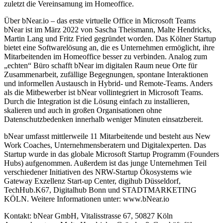
zuletzt die Vereinsamung im Homeoffice.
Über bNear.io – das erste virtuelle Office in Microsoft Teams
bNear ist im März 2022 von Sascha Theismann, Malte Hendricks,
Martin Lang und Fritz Fried gegründet worden. Das Kölner Startup
bietet eine Softwarelösung an, die es Unternehmen ermöglicht, ihre
Mitarbeitenden im Homeoffice besser zu verbinden. Analog zum
„echten“ Büro schafft bNear im digitalen Raum neue Orte für
Zusammenarbeit, zufällige Begegnungen, spontane Interaktionen
und informellen Austausch in Hybrid- und Remote-Teams. Anders
als die Mitbewerber ist bNear vollintegriert in Microsoft Teams.
Durch die Integration ist die Lösung einfach zu installieren,
skalieren und auch in großen Organisationen ohne
Datenschutzbedenken innerhalb weniger Minuten einsatzbereit.
bNear umfasst mittlerweile 11 Mitarbeitende und besteht aus New
Work Coaches, Unternehmensberatern und Digitalexperten. Das
Startup wurde in das globale Microsoft Startup Programm (Founders
Hubs) aufgenommen. Außerdem ist das junge Unternehmen Teil
verschiedener Initiativen des NRW-Startup Ökosystems wie
Gateway Exzellenz Start-up Center, digihub Düsseldorf,
TechHub.K67, Digitalhub Bonn und STADTMARKETING
KÖLN. Weitere Informationen unter: www.bNear.io
Kontakt: bNear GmbH, Vitalisstrasse 67, 50827 Köln