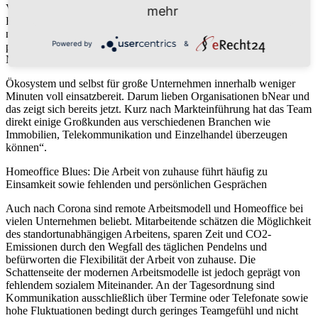
Visser äußert sich: „bNear ist das neue Zuhause für Remote- und
mehr
Hybrid-Teams. Remote- und Hybrid-Arbeit stellt Unternehmen vor
neue Herausforderungen– und bNear bietet als virtuelles Büro die
Powered by
&
passende Lösung, um diese Herausforderungen zu lösen. Als
Microsoft Teams App ist bNear integriert im Microsoft365-
Ökosystem und selbst für große Unternehmen innerhalb weniger
Minuten voll einsatzbereit. Darum lieben Organisationen bNear und
das zeigt sich bereits jetzt. Kurz nach Markteinführung hat das Team
direkt einige Großkunden aus verschiedenen Branchen wie
Immobilien, Telekommunikation und Einzelhandel überzeugen
können“.
Homeoffice Blues: Die Arbeit von zuhause führt häufig zu
Einsamkeit sowie fehlenden und persönlichen Gesprächen
Auch nach Corona sind remote Arbeitsmodell und Homeoffice bei
vielen Unternehmen beliebt. Mitarbeitende schätzen die Möglichkeit
des standortunabhängigen Arbeitens, sparen Zeit und CO2-
Emissionen durch den Wegfall des täglichen Pendelns und
befürworten die Flexibilität der Arbeit von zuhause. Die
Schattenseite der modernen Arbeitsmodelle ist jedoch geprägt von
fehlendem sozialem Miteinander. An der Tagesordnung sind
Kommunikation ausschließlich über Termine oder Telefonate sowie
hohe Fluktuationen bedingt durch geringes Teamgefühl und nicht