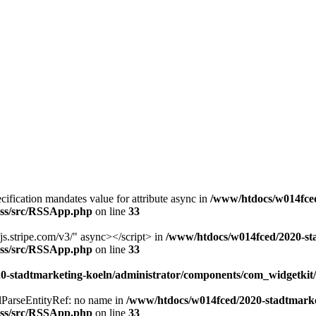
ecification mandates value for attribute async in
/www/htdocs/w014fced
/rss/src/RSSApp.php
on line
33
//js.stripe.com/v3/" async></script> in
/www/htdocs/w014fced/2020-st
/rss/src/RSSApp.php
on line
33
-stadtmarketing-koeln/administrator/components/com_widgetkit/
xmlParseEntityRef: no name in
/www/htdocs/w014fced/2020-stadtmarke
/rss/src/RSSApp.php
on line
33