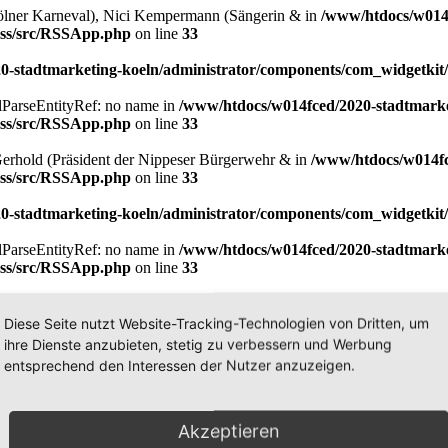
 Kölner Karneval), Nici Kempermann (Sängerin & in
/www/htdocs/w014f
/rss/src/RSSApp.php
on line
33
-stadtmarketing-koeln/administrator/components/com_widgetkit/
xmlParseEntityRef: no name in
/www/htdocs/w014fced/2020-stadtmarke
/rss/src/RSSApp.php
on line
33
 Gerhold (Präsident der Nippeser Bürgerwehr & in
/www/htdocs/w014fc
/rss/src/RSSApp.php
on line
33
-stadtmarketing-koeln/administrator/components/com_widgetkit/
xmlParseEntityRef: no name in
/www/htdocs/w014fced/2020-stadtmarke
/rss/src/RSSApp.php
on line
33
0. Generation. Klar aufgeteilt in Marketing & in
/www/htdocs/w014fc
/rss/src/RSSApp.php
on line
33
Diese Seite nutzt Website-Tracking-Technologien von Dritten, um
ihre Dienste anzubieten, stetig zu verbessern und Werbung
-stadtmarketing-koeln/administrator/components/com_widgetkit/
entsprechend den Interessen der Nutzer anzuzeigen.
xmlParseEntityRef: no name in
/www/htdocs/w014fced/2020-stadtmarke
/rss/src/RSSApp.php
on line
33
Akzeptieren
m Kölner Unternehmen KMBS (Kampfmittelbeseitigung & in
/www/htdoc