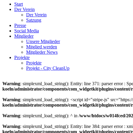
Start
Der Verein
Der Verein
Satzung
Presse
Social Media
Mitglieder
Unsere Mitglieder
Mitglied werden
Mitglieder News
Projekte
Projekte
Projekt - City CleanUp
Warning
: simplexml_load_string(): Entity: line 371: parser error : Sp
koeln/administrator/components/com_widgetkit/plugins/content
Warning
: simplexml_load_string(): <script id="stripe-js" src="https:
koeln/administrator/components/com_widgetkit/plugins/content
Warning
: simplexml_load_string(): ^ in
/www/htdocs/w014fced/2020
Warning
: simplexml_load_string(): Entity: line 384: parser error : 
koeln/administrator/components/com_widgetkit/plugins/content