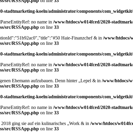
/rss/src/RSSApp.php
on line
33
-stadtmarketing-koeln/administrator/components/com_widgetkit/
xmlParseEntityRef: no name in
/www/htdocs/w014fced/2020-stadtmarke
/rss/src/RSSApp.php
on line
33
ationId":"51b92ac0","title":"#50 Haie-Finanzchef & in
/www/htdocs/w
/rss/src/RSSApp.php
on line
33
-stadtmarketing-koeln/administrator/components/com_widgetkit/
xmlParseEntityRef: no name in
/www/htdocs/w014fced/2020-stadtmarke
/rss/src/RSSApp.php
on line
33
eigenen Ehemann aufzubauen. Denn hinter „Lepel & in
/www/htdocs/w0
/rss/src/RSSApp.php
on line
33
-stadtmarketing-koeln/administrator/components/com_widgetkit/
xmlParseEntityRef: no name in
/www/htdocs/w014fced/2020-stadtmarke
/rss/src/RSSApp.php
on line
33
: 2018 ging sie auf ein kulinarisches „Work & in
/www/htdocs/w014fce
/rss/src/RSSApp.php
on line
33