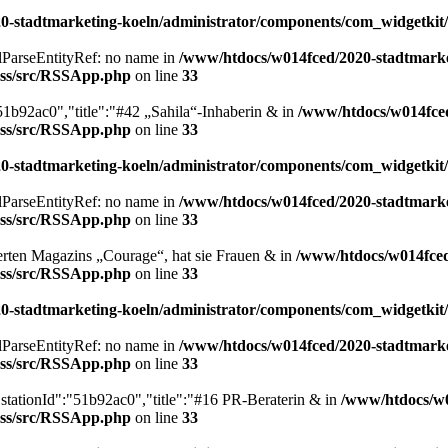
-stadtmarketing-koeln/administrator/components/com_widgetkit/
xmlParseEntityRef: no name in
/www/htdocs/w014fced/2020-stadtmarke
/rss/src/RSSApp.php
on line
33
"51b92ac0","title":"#42 „Sahila“-Inhaberin & in
/www/htdocs/w014fced
/rss/src/RSSApp.php
on line
33
-stadtmarketing-koeln/administrator/components/com_widgetkit/
xmlParseEntityRef: no name in
/www/htdocs/w014fced/2020-stadtmarke
/rss/src/RSSApp.php
on line
33
ierten Magazins „Courage“, hat sie Frauen & in
/www/htdocs/w014fced
/rss/src/RSSApp.php
on line
33
-stadtmarketing-koeln/administrator/components/com_widgetkit/
xmlParseEntityRef: no name in
/www/htdocs/w014fced/2020-stadtmarke
/rss/src/RSSApp.php
on line
33
"stationId":"51b92ac0","title":"#16 PR-Beraterin & in
/www/htdocs/w0
/rss/src/RSSApp.php
on line
33