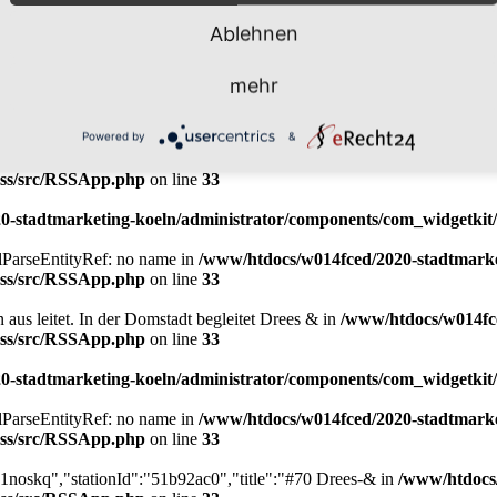
/rss/src/RSSApp.php
on line
33
Ablehnen
-stadtmarketing-koeln/administrator/components/com_widgetkit/
mehr
xmlParseEntityRef: no name in
/www/htdocs/w014fced/2020-stadtmarke
/rss/src/RSSApp.php
on line
33
Powered by
&
zusammenzusetzen. Als Standortpartner von Drees & in
/www/htdocs/w0
/rss/src/RSSApp.php
on line
33
-stadtmarketing-koeln/administrator/components/com_widgetkit/
xmlParseEntityRef: no name in
/www/htdocs/w014fced/2020-stadtmarke
/rss/src/RSSApp.php
on line
33
 aus leitet. In der Domstadt begleitet Drees & in
/www/htdocs/w014fc
/rss/src/RSSApp.php
on line
33
-stadtmarketing-koeln/administrator/components/com_widgetkit/
xmlParseEntityRef: no name in
/www/htdocs/w014fced/2020-stadtmarke
/rss/src/RSSApp.php
on line
33
1noskq","stationId":"51b92ac0","title":"#70 Drees-& in
/www/htdocs