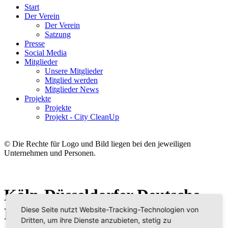
Start
Der Verein
Der Verein
Satzung
Presse
Social Media
Mitglieder
Unsere Mitglieder
Mitglied werden
Mitglieder News
Projekte
Projekte
Projekt - City CleanUp
© Die Rechte für Logo und Bild liegen bei den jeweiligen
Unternehmen und Personen.
Köln-Düsseldorfer Deutsche
Rheinschiffahrt GmbH
Diese Seite nutzt Website-Tracking-Technologien von
Dritten, um ihre Dienste anzubieten, stetig zu