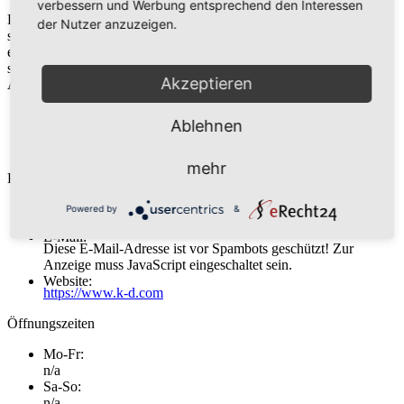
verbessern und Werbung entsprechend den Interessen
Die Flotte der KD Die vielseitige Flotte der KD ist eine Klasse für
der Nutzer anzuzeigen.
sich. Ob klassisch oder modern, gemütliches Partyschiff oder
einzigartiges Eventschiff - erstklassiger Komfort ist
selbstverständlich. Schauen Sie selbst, was wir zu bieten haben.
Akzeptieren
Adresse:
Köln-Düsseldorfer Deutsche Rheinschiffahrt GmbH
Ablehnen
Frankenwerft 35
50667 Köln
mehr
Kontakt:
Telefon:
Powered by
&
0221-2088241
E-Mail:
Diese E-Mail-Adresse ist vor Spambots geschützt! Zur
Anzeige muss JavaScript eingeschaltet sein.
Website:
https://www.k-d.com
Öffnungszeiten
Mo-Fr:
n/a
Sa-So:
n/a