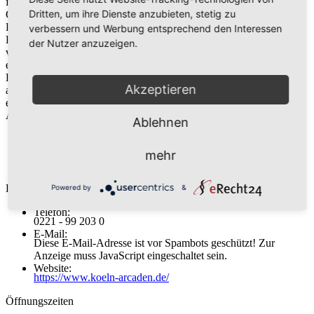
flanieren Sie durch unsere gläsernen Galerien. Entdecken Sie die
Dritten, um ihre Dienste anzubieten, stetig zu
Geschäfte aus den Bereichen Mode, Schmuck, Elektronik und
Lebensmittel und finden Sie zwischendurch Zeit für eine Tasse
verbessern und Werbung entsprechend den Interessen
Kaffee in den zahlreichen Cafés und Restaurants. Lassen Sie sich
der Nutzer anzuzeigen.
von der Vielfalt der Angebote verzaubern und verbringen Sie die
eine oder andere Pause in den Ruhe-Oasen und unseren zahlreichen
Restaurants bei einem Stück Kuchen und einer Tasse Kaffee oder
Akzeptieren
anderen Köstlichkeiten. Die Einkaufswelt der Arcaden bietet Ihnen
ein persönliches Shopping Erlebnis – erleben Sie es selbst.
Adresse:
Ablehnen
KölnArkaden
Kalker Hauptstrasse 55
mehr
51103 Köln
Kontakt:
Powered by
&
Telefon:
0221 - 99 203 0
E-Mail:
Diese E-Mail-Adresse ist vor Spambots geschützt! Zur
Anzeige muss JavaScript eingeschaltet sein.
Website:
https://www.koeln-arcaden.de/
Öffnungszeiten