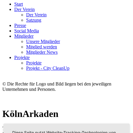
Start
Der Verein
Der Verein
Satzung
Presse
Social Media
Mitglieder
Unsere Mitglieder
Mitglied werden
Mitglieder News
Projekte
Projekte
Projekt - City CleanUp
© Die Rechte für Logo und Bild liegen bei den jeweiligen
Unternehmen und Personen.
KölnArkaden
Tauchen Sie ein in die bunte Shoppingwelt der Köln Arcaden und
Diese Seite nutzt Website-Tracking-Technologien von